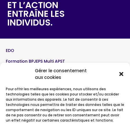
ET L’ACTION
ENTRAÎNE LES
INDIVIDUS.
EDO
Formation BPJEPS Multi APST
Gérer le consentement
Formation BPJEPS Volleyball
aux cookies
Le BPJEPS en détails
Pour offrir les meilleures expériences, nous utilisons des
Interventions sportives
technologies telles que les cookies pour stocker et/ou accéder
aux informations des appareils. Le fait de consentir à ces
Contact
technologies nous permettra de traiter des données telles que le
comportement de navigation ou les ID uniques sur ce site. Le fait
de ne pas consentir ou de retirer son consentement peut avoir
un effet négatif sur certaines caractéristiques et fonctions.
Inscription à la formation