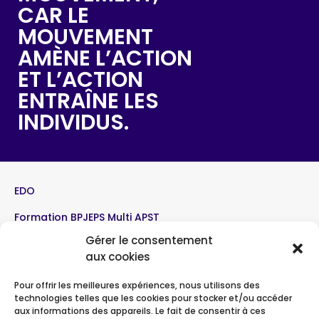
CAR LE
MOUVEMENT
AMÈNE L’ACTION
ET L’ACTION
ENTRAÎNE LES
INDIVIDUS.
EDO
Formation BPJEPS Multi APST
Gérer le consentement
Formation BPJEPS Volleyball
aux cookies
Le BPJEPS en détails
Pour offrir les meilleures expériences, nous utilisons des
Interventions sportives
technologies telles que les cookies pour stocker et/ou accéder
aux informations des appareils. Le fait de consentir à ces